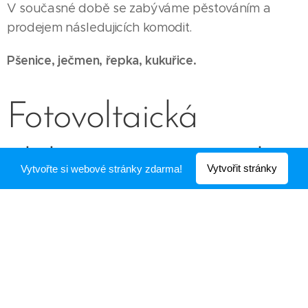
V současné době se zabýváme pěstováním a
prodejem následujicích komodit.
Pšenice, ječmen, řepka, kukuřice.
Fotovoltaická
elektrárna Veverské
Vytvořit stránky
Vytvořte si webové stránky zdarma!
Knínice